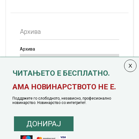
Архива
Архива
ЧИТАЊЕТО Е БЕСПЛАТНО.
Колумната
САКАМ ДА КАЖАМ
излегува од 12
АМА НОВИНАРСТВОТО НЕ Е.
јануари, 1991 година
Поддржете го слободното, независно, професионално
новинарство. Новинарство со интегритет.
ДОНИРАЈ
© 2016 - 2026 Сакам Да Кажам. Сите права задржани |
Маркетинг
понуда
|
Понуда за политичко рекламирање
|
Политика на приватност
|