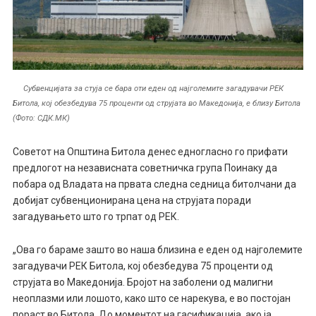
Субвенцијата за стуја се бара оти еден од најголемите загадувачи РЕК
Битола, кој обезбедува 75 проценти од струјата во Македонија, е близу Битола
(Фото: СДК.МК)
Советот на Општина Битола денес едногласно го прифати
предлогот на независната советничка група Поинаку да
побара од Владата на првата следна седница битолчани да
добијат субвенционирана цена на струјата поради
загадувањето што го трпат од РЕК.
„Ова го бараме зашто во наша близина е еден од најголемите
загадувачи РЕК Битола, кој обезбедува 75 проценти од
струјата во Македонија. Бројот на заболени од малигни
неоплазми или лошото, како што се нарекува, е во постојан
пораст во Битола. До моментот на гасификација, ако ја