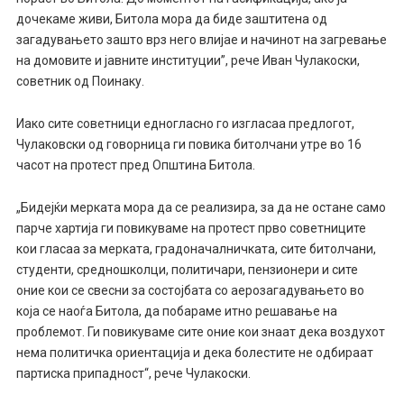
дочекаме живи, Битола мора да биде заштитена од
загадувањето зашто врз него влијае и начинот на загревање
на домовите и јавните институции”, рече Иван Чулакоски,
советник од Поинаку.
Иако сите советници едногласно го изгласаа предлогот,
Чулаковски од говорница ги повика битолчани утре во 16
часот на протест пред Општина Битола.
„Бидејќи мерката мора да се реaлизира, за да не остане само
парче хартија ги повикуваме на протест прво советниците
кои гласаа за мерката, градоначалничката, сите битолчани,
студенти, средношколци, политичари, пензионери и сите
оние кои се свесни за состојбата со аерозагадувањето во
која се наоѓа Битола, да побараме итно решавање на
проблемот. Ги повикуваме сите оние кои знаат дека воздухот
нема политичка ориентација и дека болестите не одбираат
партиска припадност“, рече Чулакоски.