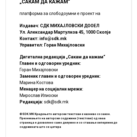
„САКАМ ДА КАЖАМ“
платформа за слободоумни е проект на
Издавач: СДК МИХАЈЛОВСКИ ДООЕЛ
Ул. Александар Мартулков 45, 1000 Скопје
Контакт:
info@sdk.mk
Управител: Горан Михајловски
Дигитална редакција „Сакам да кажам“
Главен и одговорен уредник:
Горан Михајловски
Заменик главен и одговорен уредник:
Марина Костова
Менаџер на социјални мрежи:
Мирослав Илиоски
Редакцијa:
sdk@sdk.mk
©SDK.MK Крадењето авторски текстови е казниво со закон.
Преземањето на авторски содржини (текстови) од оваа
страница е дозволено само делумно и со ставање хиперлинк до
содржината што се цитира