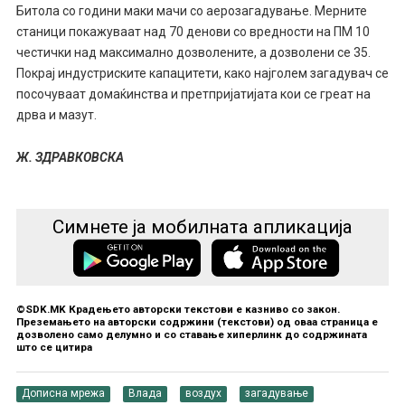
Битола со години маки мачи со аерозагадување. Мерните
станици покажуваат над 70 денови со вредности на ПМ 10
честички над максимално дозволените, а дозволени се 35.
Покрај индустриските капацитети, како најголем загадувач се
посочуваат домаќинства и претпријатијата кои се греат на
дрва и мазут.
Ж. ЗДРАВКОВСКА
Симнете ја мобилната апликација
©SDK.MK Крадењето авторски текстови е казниво со закон.
Преземањето на авторски содржини (текстови) од оваа страница е
дозволено само делумно и со ставање хиперлинк до содржината
што се цитира
Дописна мрежа
Влада
воздух
загадување