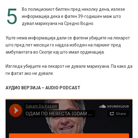
5
Во полицискиот билтен пред неколку дена, излезе
информација дека е фатен 39-годишен маж што
дувал марихуана на Средно Водно.
Уште нема информација дали се фатени убијците на лекарот
што пред пет месеци го најдоа избоден на паркинг пред
амбулантата во Скопје кај што имал ординација.
Изгледа убијците на лекарот не дувале марихуана. Па како да
ги фатат ако не дувале.
АУДИО ВЕРЗИЈА – AUDIO PODCAST