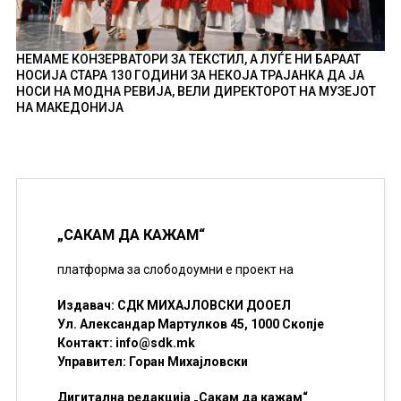
НЕМАМЕ КОНЗЕРВАТОРИ ЗА ТЕКСТИЛ, А ЛУЃЕ НИ БАРААТ
НОСИЈА СТАРА 130 ГОДИНИ ЗА НЕКОЈА ТРАЈАНКА ДА ЈА
НОСИ НА МОДНА РЕВИЈА, ВЕЛИ ДИРЕКТОРОТ НА МУЗЕЈОТ
НА МАКЕДОНИЈА
„САКАМ ДА КАЖАМ“
платформа за слободоумни е проект на
Издавач: СДК МИХАЈЛОВСКИ ДООЕЛ
Ул. Александар Мартулков 45, 1000 Скопје
Контакт:
info@sdk.mk
Управител: Горан Михајловски
Дигитална редакција „Сакам да кажам“