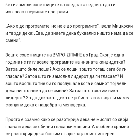
ќе ги замоли советниците на следната седница да ги
изгласаат нејзините програми.
„Ако е до програмите, но не е до програмите“ , вели Мицкоски
и тврди дека: „Еве, да знаете дека буквално ништо нема да се
смени“.
Зошто советниците на ВМРО-ДПМНЕ во Град Скопје една
година не ги гласале програмите на нивната кандидатка?
Затоа што биле лоши? Ако се лоши, зошто тогаш сега би ги
гласале? Затоа што ги замолил лидерот да ги гласаат? И
зошто воопшто тие би го послушале кога и самиот тој вели
дека ништо нема да се смени? Затоа што така им вика
лидерот? За да докажат дека не ја бива таа за која ги мамеа
скопјани дека е најдобрата менаџерка.
Просто е срамно како се разоткрија дека не мислат со своја
глава и дека се обични гласачки машини. А особено срамно
се разоткрија дека баш им е гајле за јавниот интерес.