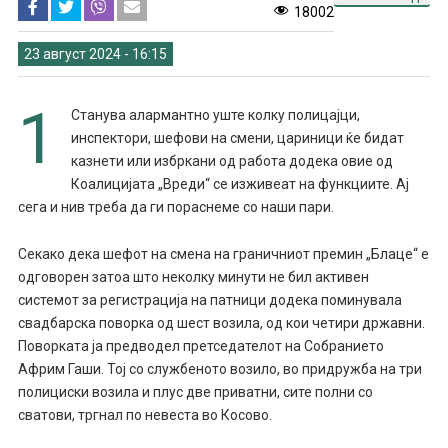
18002
23 август 2024 - 16:15
1
Станува алармантно уште колку полицајци,
инспектори, шефови на смени, цариници ќе бидат
казнети или избркани од работа додека овие од
Коалицијата „Вреди“ се изживеат на функциите. Ај
сега и нив треба да ги пораснеме со наши пари.
Секако дека шефот на смена на граничниот премин „Блаце“ е
одговорен затоа што неколку минути не бил активен
системот за регистрација на патници додека поминувала
свадбарска поворка од шест возила, од кои четири државни.
Поворката ја предводел претседателот на Собранието
Африм Гаши. Тој со службеното возило, во придружба на три
полициски возила и плус две приватни, сите полни со
сватови, тргнал по невеста во Косово.