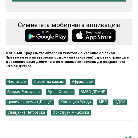
Симнете ја мобилната апликација
©SDK.MK Крадењето авторски текстови е казниво со закон.
Преземањето на авторски содржини (текстови) од оваа страница е
дозволено само делумно и со ставање хиперлинк до содржината
што се цитира
Инстаграм
Сакам да кажам
Африм Гаши
Блерим Рамадани
Вјоса Османи
ВМРО-ДПМНЕ
граничен премин „Блаце“
Коалиција Вреди
МВР
СДСМ
Славјанка Петровска
Христијан Мицкоски