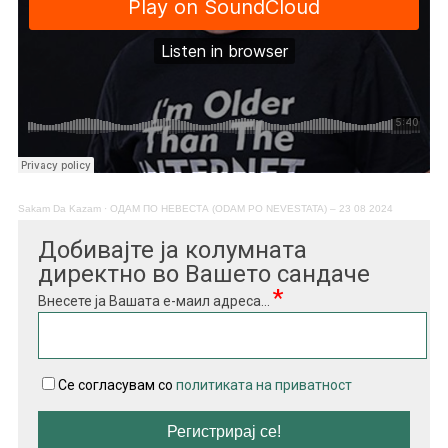
Sakam Da Kazam
·
ОДАМ ПО НЕВЕСТА (ODAM PO NEVESTATA) – 23 08 2024
Добивајте ја колумната
директно во Вашето сандаче
*
Внесете ја Вашата е-маил адреса...
Се согласувам со
политиката на приватност