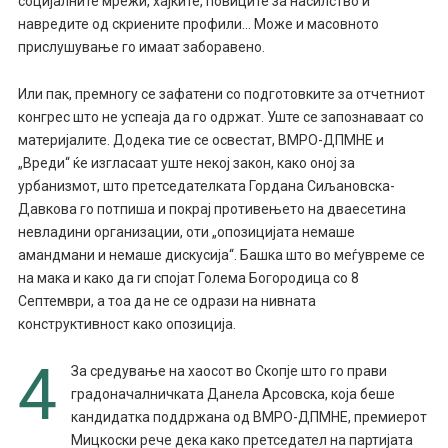
социјалните мрежи, хајките, повиците за насилство и
навредите од скриените профили… Може и масовното
прислушување го имаат заборавено.
Или пак, премногу се зафатени со подготовките за отчетниот
конгрес што не успеаја да го одржат. Уште се запознаваат со
материјалите. Додека тие се освестат, ВМРО-ДПМНЕ и
„Вреди“ ќе изгласаат уште некој закон, како оној за
урбанизмот, што претседателката Гордана Сиљановска-
Давкова го потпиша и покрај противењето на дваесетина
невладини организации, оти „опозицијата немаше
амандмани и немаше дискусија“. Башка што во меѓувреме се
на мака и како да ги спојат Голема Богородица со 8
Септември, а тоа да не се одрази на нивната
конструктивност како опозиција.
4
За средување на хаосот во Скопје што го прави
градоначалничката Данела Арсовска, која беше
кандидатка поддржана од ВМРО-ДПМНЕ, премиерот
Мицкоски рече дека како претседател на партијата