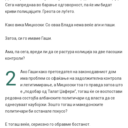
Сега напреднаа во барање одговорност, па ќе им бидат
криви полицајците. Греота се луѓето.
Како вика Мицкоски: Со оваа Влада нема веќе аги и паши.
Затоа, си го имаме Гаши.
Ама, па сега, вреди ли да се растура колиција за две пасошки
контроли?
2
Ако Гаши како претседател на законодавниот дом
има проблем со сфаќање на задолжителна контрола
и легитимирање, а Мицкоски тоа го правда затоа што
е „подобар од Талат Џафери“, тогаш ќе се воспостави
редовна состојба албанските политичари од власта да се
однесуваат каубојски. Зошто тогаш и македонските
политичари би останале покусо?
Е тогаш веќе, сериозно го обравме бостанот.