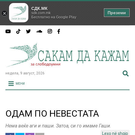
СДК.МК
Преземи
sdk.com.mk
Бесплатно на Google Play
недела, 9 август, 2026
МЕНИ
ОДАМ ПО НЕВЕСТАТА
Нема веќе аги и паши. Затоа, си го имаме Гаши.
Lexo në shqip