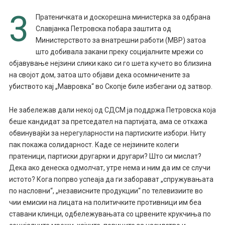
3
Пратеничката и доскорешна министерка за одбрана
Славјанка Петровска побара заштита од
Министерството за внатрешни работи (МВР) затоа
што добивала закани преку социјалните мрежи со
објавување нејзини слики како си го шета кучето во близина
на својот дом, затоа што објави дека осомничените за
убиството кај „Мавровка“ во Скопје биле избегани од затвор.
Не забележав дали некој од СДСМ ја поддржа Петровска која
беше кандидат за претседател на партијата, ама се откажа
обвинувајќи за нерегуларности на партиските избори. Ниту
пак покажа солидарност. Каде се нејзините колеги
пратеници, партиски другарки и другари? Што си мислат?
Дека ако денеска одмолчат, утре нема и ним да им се случи
истото? Кога попрво успеаја да ги заборават „спружувањата
по насловни“, „независните продукции“ по телевизиите во
чии емисии на лицата на политичките противници им беа
ставани клинци, одбележувањата со црвените крукчиња по