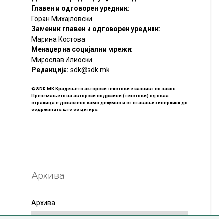
Главен и одговорен уредник:
Горан Михајловски
Заменик главен и одговорен уредник:
Марина Костова
Менаџер на социјални мрежи:
Мирослав Илиоски
Редакцијa:
sdk@sdk.mk
©SDK.MK Крадењето авторски текстови е казниво со закон.
Преземањето на авторски содржини (текстови) од оваа
страница е дозволено само делумно и со ставање хиперлинк до
содржината што се цитира
Архива
Архива