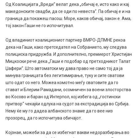
Од Коалицијата „Вреди“ велат дека „обичај е, исто како и кај
македонските свадби, да се оди по невеста“. Па обичај е и на
граница да покажеш пасош. Море, каков обичај, закон е. Ама,
тој закон Гаши не го испочитувал.
Од владиниот коалициониот партнер ВМРО-ДПМНЕ рекоа
дека на Гаши, како претседател на Собранието, му следува
полициска придружба. И дополнително, премиерот Христијан
Мицкоски рече дека „Гаши е подобар од претходникот Талат
Џафери“. Што автоматски му дава право не само тој да ја
минува границата без легитимирање, туку и сите сватови
што одат со него. Можеа комотно меѓу сватовите да го
стават и Блерим Рамадани, осомничен за воени злосторства
во Косово и баран од Интерпол, кој избега од „гостински
притвор“ чекајќи одлука на судот за екстрадиција во Србија.
Нему ќе му го дадеа албанското знаме да го вее низ
прозорец, да го испочитува обичајот.
Којзнае, можеби за да се избегнат вакви недоразбирања во