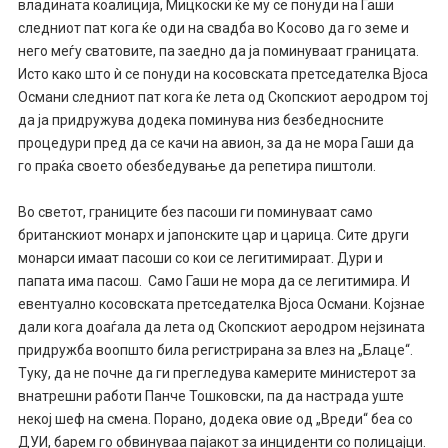
владината коалиција, Мицкоски ќе му се понуди на Гаши
следниот пат кога ќе оди на свадба во Косово да го земе и
него меѓу сватовите, па заедно да ја поминуваат границата.
Исто како што ѝ се понуди на косовската претседателка Вјоса
Османи следниот пат кога ќе лета од Скопскиот аеродром тој
да ја придружува додека поминува низ безбедносните
процедури пред да се качи на авион, за да не мора Гаши да
го праќа своето обезбедување да репетира пиштоли.
Во светот, границите без пасоши ги поминуваат само
британскиот монарх и јапонските цар и царица. Сите други
монарси имаат пасоши со кои се легитимираат. Дури и
папата има пасош. Само Гаши не мора да се легитимира. И
евентуално косовската претседателка Вјоса Османи. Којзнае
дали кога доаѓала да лета од Скопскиот аеродром нејзината
придружба воопшто била регистрирана за влез на „Блаце“.
Туку, да не почне да ги прегледува камерите министерот за
внатрешни работи Панче Тошковски, па да настрада уште
некој шеф на смена. Порано, додека овие од „Вреди“ беа со
ДУИ, барем го обвинуваа пајакот за инциденти со полицајци.