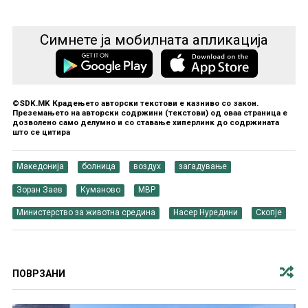
Симнете ја мобилната апликација
©SDK.MK Крадењето авторски текстови е казниво со закон.
Преземањето на авторски содржини (текстови) од оваа страница е
дозволено само делумно и со ставање хиперлинк до содржината
што се цитира
Македонија
болница
воздух
загадување
Зоран Заев
Куманово
МВР
Министерство за животна средина
Насер Нуредини
Скопје
ПОВРЗАНИ