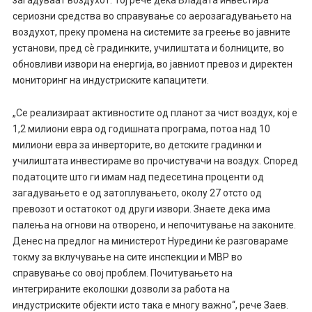
загадуваат воздухот. Тој рече дека Владата инвестира
сериозни средства во справување со аерозагадувањето на
воздухот, преку промена на системите за греење во јавните
установи, пред сѐ градинките, училиштата и болниците, во
обновливи извори на енергија, во јавниот превоз и директен
мониторинг на индустриските капацитети.
„Се реализираат активностите од планот за чист воздух, кој е
1,2 милиони евра од годишната програма, потоа над 10
милиони евра за инверторите, во детските градинки и
училиштата инвестираме во прочистувачи на воздух. Според
податоците што ги имам над педесетина проценти од
загадувањето е од затоплувањето, околу 27 отсто од
превозот и остатокот од други извори. Знаете дека има
палења на огнови на отворено, и непочитување на законите.
Денес на предлог на министерот Нуредини ќе разговараме
токму за вклучување на сите инспекции и МВР во
справување со овој проблем. Почитувањето на
интегрираните еколошки дозволи за работа на
индустриските објекти исто така е многу важно“, рече Заев.