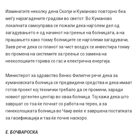
Изминатите неколку дена Скопје и Куманово повторно беа
меѓу најзагадените градови во светот. Во Куманово
локалната самоуправа се пожали дека најголем дел од
загадувањето е од начинот на греење на болницата, а на
прашањето како токму болниците се најголеми загадувачи,
Заев рече дека со планот за чист воздух се инвестира токму
во промена на системите за греење со замена на
нееколошките горива со гас и електрична енергија.
Министерот за здравство Венко Филипче рече дека за
кумановската болница се предвидени средства и дека имаат
готов проект кој технички требало да се промени, заради
новиот ургентен центар во оваа болница. Тој кажа дека што
завршат со тоа ќе почнат со работа на терен, а за
гинеколошката болница во Чаир веќе е завршена постапката
за гасификација и таа ќе почне наскоро.
Е. БОЧВАРОСКА