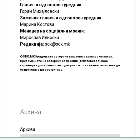
Главен и одговорен уредник:
Горан Михајловски
Заменик главен и одговорен уредник:
Марина Костова
Менаџер на социјални мрежи:
Мирослав Илиоски
Редакцијa:
sdk@sdk.mk
©SDK.MK Крадењето авторски текстови е казниво со закон.
Преземањето на авторски содржини (текстови) од оваа
страница е дозволено само делумно и со ставање хиперлинк до
содржината што се цитира
Архива
Архива