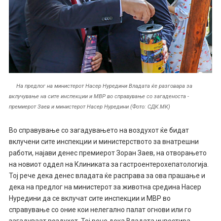
На предлог на министерот Насер Нуредини Владата ќе разговара за
вклучување на сите инспекции и МВР во справување со загаденоста -
премиерот Заев и министерот Насер Нуредини (Фото: СДК.МК)
Во справување со загадувањето на воздухот ќе бидат
вклучени сите инспекции и министерството за внатрешни
работи, најави денес премиерот Зоран Заев, на отворањето
на новиот оддел на Клиниката за гастроентерохепатологија.
Тој рече дека денес владата ќе расправа за ова прашање и
дека на предлог на министерот за животна средина Насер
Нуредини да се вклучат сите инспекции и МВР во
справување со оние кои нелегално палат огнови или го