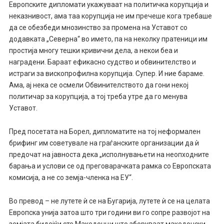
Европските дипломати укажуваат на политичка корупција и
неказнивост, ама таа корупција не им пречеше кога требаше
да се обезбеди мнозинство за промена на Уставот со
додавката „Северна“ во името, па на неколку пратеници им
простија многу тешки кривични дела, а некои беа и
наградени. Бараат ефикасно судство и обвинителство и
истраги за вископрофилна корупција. Супер. И ние бараме.
Ама, ај нека се осмели Обвинителството да гони некој
политичар за корупција, а тој треба утре да го менува
Уставот.
Пред посетата на Борел, дипломатите на тој неформален
брифинг им советувале на граѓанските организации да ѝ
предочат на јавноста дека „исполнувањети на неопходните
барања и услови се од преговарачката рамка со Европската
комисија, а не со земја-членка на ЕУ“.
Во превод – не лутете ѝ се на Бугарија, лутете ѝ се на целата
Европска унија затоа што три години ви го сопре развојот на
земјата бидејќи сте Македонци што зборуваат македонски