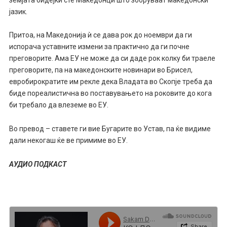
јазик.
Притоа, на Македонија ѝ се дава рок до ноември да ги
испорача уставните измени за практично да ги почне
преговорите. Ама ЕУ не може да си даде рок колку би траеле
преговорите, па на македонските новинари во Брисел,
евробирократите им рекле дека Владата во Скопје треба да
биде пореалистична во поставувањето на роковите до кога
би требало да влеземе во ЕУ.
Во превод – ставете ги вие Бугарите во Устав, па ќе видиме
дали некогаш ќе ве примиме во ЕУ.
АУДИО ПОДКАСТ