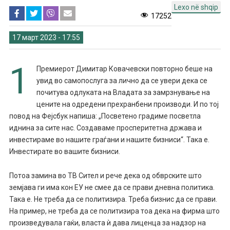
Lexo në shqip
17252
17 март 2023 - 17:55
1
Премиерот Димитар Ковачевски повторно беше на
увид во самопослуга за лично да се увери дека се
почитува одлуката на Владата за замрзнување на
цените на одредени прехранбени производи. И по тој
повод на Фејсбук напиша: „Посветено градиме посветла
иднина за сите нас. Создаваме просперитетна држава и
инвестираме во нашите граѓани и нашите бизниси“. Така е.
Инвестирате во вашите бизниси.
Потоа замина во ТВ Сител и рече дека од обврските што
земјава ги има кон ЕУ не смее да се прави дневна политика.
Така е. Не треба да се политизира. Треба бизнис да се прави.
На пример, не треба да се политизира тоа дека на фирма што
произведувала гаќи, власта ѝ дава лиценца за надзор на