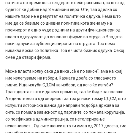
патишта во време кога тендерот е веќе распишан, за што од
буџетот ќе добие над 8 милиони евра. Оти, таа зделка со
нашите пари не е резултат на политичка одлука. Нема што
ние да се бавиме со дневна политика кога жена му на
премиерот и едно чудо роднини на други функционери од
власта одлучуваат да основаат фирми за струја, а Владата
носи одлуки за субвенционирање на струјата. Тоа нема
никаква врска со политика. Тоа е чиста бизнис одлука. Секој
смее да отвори фирма.
Може власта колку сака да вика „сѐ е по закон“, ама на крај
ние излегуваме на избори. Казната доаѓа со гласачкото
ливче. И да изгуби СДСМ на избори, од кого ќе изгуби?
Трагедијата е што и да има промена, таа ќе биде на полошо.
А единствената одговорност за тоа ја носи токму СДСМ, што
испушти историска шанса да направи подобра држава за
сите, со помала зависност од партиите, со помала корупција,
со поефикасна администрација, со нетолерирање
неказнивост… Од сите шанси што ги имаа од 2017 досега, тие
најдобро ја искористија само шансата да направат нова