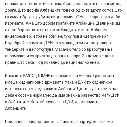
прашањето хипотетичко, нека биде реално, оти не знаеме кој
доаѓа. Што добија Албанците повеќе од сите други со тоа што
го имаат Артан Груби за вицепремиер? Не е спорно што доби
партијата. Ама што добија граѓаните Албанци? Дали нив им
е подобар животот откако во Владата имаат Албанец
вицепремиер, и тоа не обичен, туку прв вицепремиер?
Подобро ѝ е само на ДУИ што може да си ги контролира
тендерите и да поткупува гласачко тело со вработувања
овозможени со пристап до јавните пари. За да може да си
прави што сака – од локално до национално ниво.
Како што ВМРО-ДПМНЕ во времето на Никола Груевски ја
имаше киднапирано државата, така и ДУИ го киднапира
интересот на македонските Албанци. До толку што сметаат
дека е сосема нормално да има знак на равенство меѓу ДУИ
и Албанците. Кога зборуваш за ДУИ, да мислиш на
Албанците.
Прилично е навредливо кога било која партија ќе си земе