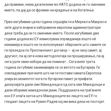
да правиме, нема да влеземе во НАТО додека не го смениме
името, па дај да се фрлиме на крадење и на богатење.
Прво изгубивме цела година слушајќи ги и Меркел и Макрон и
сите други знајни и заборавени европски администратори
дека треба да си го смениме името. После изгубивме две
години додека во ЕУ измислуваа оправданија зошто нѐ
измамија и зошто не ги исполнуваат обврските што самите си
ги презедоа по Преспанскиот договор – ај не овој самит, ај
другиот, па ај сега нова методологија за проширување, па ај
сега уште овие избори да ни поминат… Сега веќе трета
година си губиме занимавајќи се со ветото на Бугарија. Ги
совладуваме пречките што ни ги постави самата Европска
унија во моментот кога по бугарски памет ја прифати
дискусијата дали сме Македонци и од кога сме Македонци и
дали збориме македонски јазик. Поддршката на граѓаните
кон ЕУ опаѓа затоа што Македонците во лицето на ЕУ го
гледаат лицето на Румен Радев кој им вика дека не постојат.