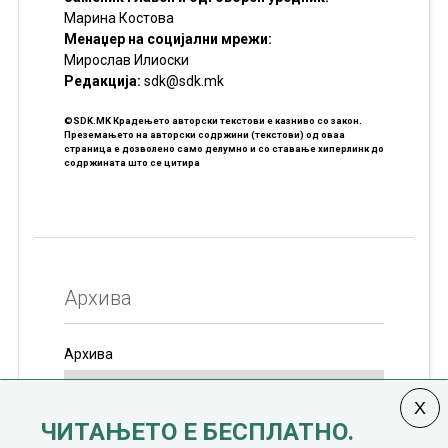
Марина Костова
Менаџер на социјални мрежи:
Мирослав Илиоски
Редакцијa:
sdk@sdk.mk
©SDK.MK Крадењето авторски текстови е казниво со закон.
Преземањето на авторски содржини (текстови) од оваа
страница е дозволено само делумно и со ставање хиперлинк до
содржината што се цитира
Архива
Архива
ЧИТАЊЕТО Е БЕСПЛАТНО.