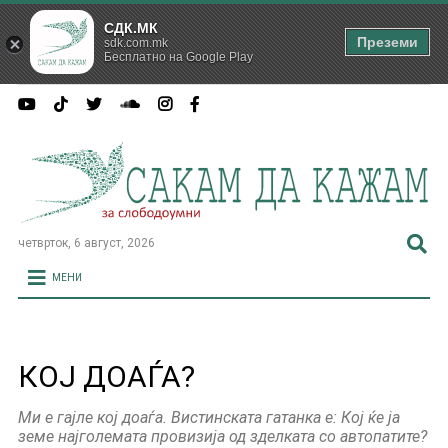
СДК.МК
Преземи
sdk.com.mk
Бесплатно на Google Play
четврток, 6 август, 2026
МЕНИ
КОЈ ДОАЃА?
Ми е гајле кој доаѓа. Вистинската гатанка е: Кој ќе ја
земе најголемата провизија од зделката со автопатите?