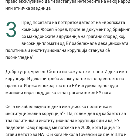
право ексклузивно да ги застапува интересите на некој народ
или етничка заедница.
3
Пред посетата на потпретседателот на Европската
комисија Жосеп Борел, протече документ од брифинг
со македонските здруженија на граѓани според кој,
високи дипломати од ЕУ забележале дека „високата
политичка и институционална корупција станува сѐ
поочигледна“.
Добро утро, Брисел. Сѐ што ни кажувате е точно. И дека има
корупција. И дека ни треба зајакнување на владеењето на
правото. И дека и покрај тоа што ЕУ истурила едно чудо
милиони евра, поддршката на граѓаните кон ЕУ паѓа.
Сега ли забележувате дека има „висока политичка и
институционална корупција“? Па, голем дел од кабаетот за
таа политичка и институционална корупција оди и кај ЕУ
лидерите. Овој период ме потсеќа на 2008, кога Грција го
стави ветото за НАТО и кога Никола Груевски си рече: Што и