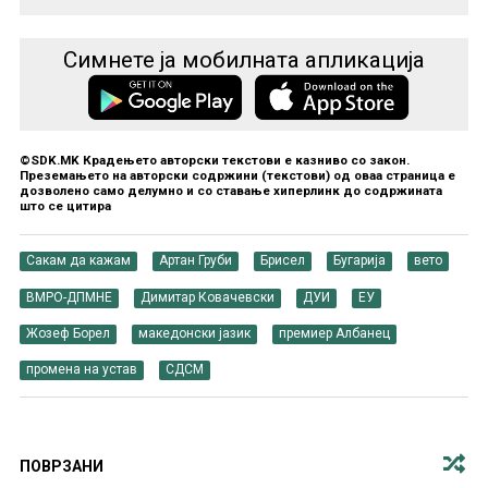
Симнете ја мобилната апликација
©SDK.MK Крадењето авторски текстови е казниво со закон.
Преземањето на авторски содржини (текстови) од оваа страница е
дозволено само делумно и со ставање хиперлинк до содржината
што се цитира
Сакам да кажам
Артан Груби
Брисел
Бугарија
вето
ВМРО-ДПМНЕ
Димитар Ковачевски
ДУИ
ЕУ
Жозеф Борел
македонски јазик
премиер Албанец
промена на устав
СДСМ
ПОВРЗАНИ