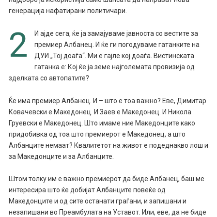
генерација нафатирани политичари.
2
И ајде сега, ќе ја замајуваме јавноста со вестите за
премиер Албанец. И ќе ги погодуваме гатанките на
ДУИ „Тој доаѓа“. Ми е гајле кој доаѓа. Вистинската
гатанка е: Кој ќе ја земе најголемата провизија од
зделката со автопатите?
Ќе има премиер Албанец. И – што е тоа важно? Еве, Димитар
Ковачевски е Македонец. И Заев е Македонец. И Никола
Груевски е Македонец. Што имаме ние Македонците како
придобивка од тоа што премиерот е Македонец, а што
Албанците немаат? Квалитетот на живот е подеднакво лош и
за Македонците и за Албанците.
Штом толку им е важно премиерот да биде Албанец, баш ме
интересира што ќе добијат Албанците повеќе од
Македонците и од сите останати граѓани, и запишани и
незапишани во Преамбулата на Уставот. Или, еве, да не биде