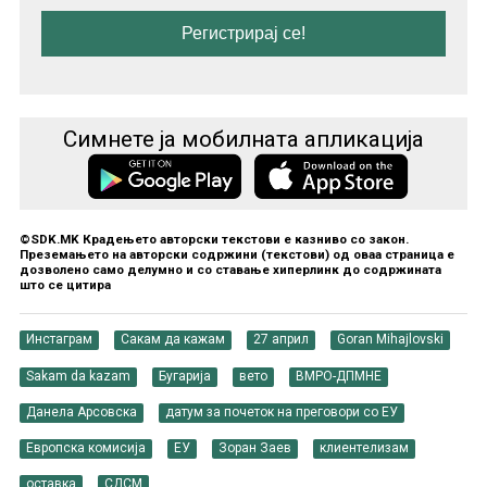
Симнете ја мобилната апликација
©SDK.MK Крадењето авторски текстови е казниво со закон.
Преземањето на авторски содржини (текстови) од оваа страница е
дозволено само делумно и со ставање хиперлинк до содржината
што се цитира
Инстаграм
Сакам да кажам
27 април
Goran Mihajlovski
Sakam da kazam
Бугарија
вето
ВМРО-ДПМНЕ
Данела Арсовска
датум за почеток на преговори со ЕУ
Европска комисија
ЕУ
Зоран Заев
клиентелизам
оставка
СДСМ