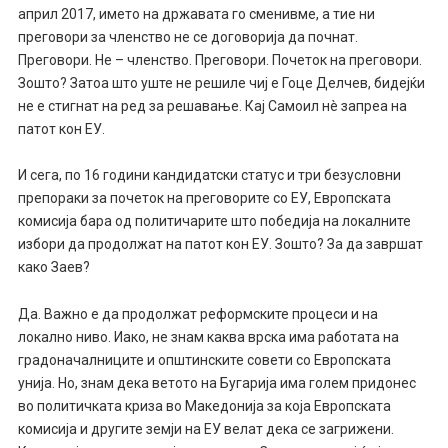
април 2017, името на државата го сменивме, а тие ни
преговори за членство не се договорија да почнат.
Преговори. Не – членство. Преговори. Почеток на преговори.
Зошто? Затоа што уште не решиле чиј е Гоце Делчев, бидејќи
не е стигнат на ред за решавање. Кај Самоил нè запреа на
патот кон ЕУ.
И сега, по 16 години кандидатски статус и три безусловни
препораки за почеток на преговорите со ЕУ, Европската
комисија бара од политичарите што победија на локалните
избори да продолжат на патот кон ЕУ. Зошто? За да завршат
како Заев?
Да. Важно е да продолжат реформските процеси и на
локално ниво. Иако, не знам каква врска има работата на
градоначалниците и општинските совети со Европската
унија. Но, знам дека ветото на Бугарија има голем придонес
во политичката криза во Македонија за која Европската
комисија и другите земји на ЕУ велат дека се загрижени.