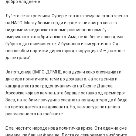
добро владеење.
Луѓето се нетрпеливи. Супер е тоа што земјава стана членка
на НАТО. Многу бевме горди и срцето ни заигра кога го
видовме македонското знаме развиорено помеѓу
американското и британското. Ама, не ќе беше лошо дома
ѓубрето да го исчистевте. И буквално и фигуративно. Од
неспособни партиски директори до корупција. И – „важно е
да се гради“.
Ја потценија ВМРО-ДПМНЕ, која дури и како опозиција ги
диктира политичките теми во државата. Ја потценија и
кандидатката за градоначалничка на Скопје Данела
Арсовска која во кампањата бараше оставка од премиерот
Заев, па не би ме зачудило следната кандидатура да ѝ биде
за претседателка на државата. Но, најмногу ја потценија
разочараноста на граѓаните.
Е па, честито народе нова политичка криза. Оти одамна сме
немале, па баш ни фалеше. Доста се секиравме за изборите