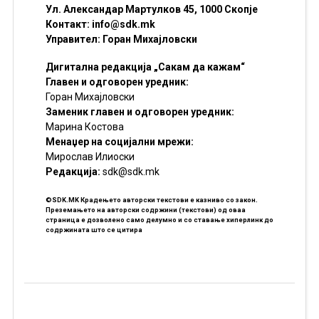
Ул. Александар Мартулков 45, 1000 Скопје
Контакт:
info@sdk.mk
Управител: Горан Михајловски
Дигитална редакција „Сакам да кажам“
Главен и одговорен уредник:
Горан Михајловски
Заменик главен и одговорен уредник:
Марина Костова
Менаџер на социјални мрежи:
Мирослав Илиоски
Редакцијa:
sdk@sdk.mk
©SDK.MK Крадењето авторски текстови е казниво со закон.
Преземањето на авторски содржини (текстови) од оваа
страница е дозволено само делумно и со ставање хиперлинк до
содржината што се цитира