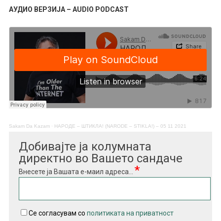
АУДИО ВЕРЗИЈА – AUDIO PODCAST
Sakam Da Kazam
·
НАРОДЕ – ШТИКЛА! (NARODE – STIKLA!) – 05 11 2021
Добивајте ја колумната
директно во Вашето сандаче
*
Внесете ја Вашата е-маил адреса...
Се согласувам со
политиката на приватност