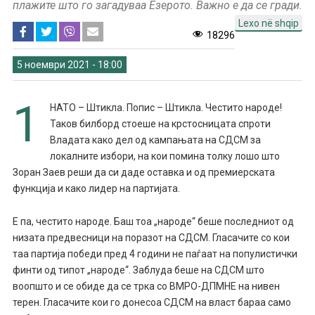
плажите што го загадуваа Езерото. Важно е да се гради.
Lexo në shqip
18296
5 ноември 2021 - 18:00
1
НАТО – Штикла. Попис – Штикла. Честито народе!
Таков билборд стоеше на крстосницата спроти
Владата како дел од кампањата на СДСМ за
локалните избори, на кои помина толку лошо што
Зоран Заев реши да си даде оставка и од премиерската
функција и како лидер на партијата.
Е па, честито народе. Баш тоа „народе“ беше последниот од
низата предвесници на поразот на СДСМ. Гласачите со кои
таа партија победи пред 4 години не паѓаат на популистички
финти од типот „народе“. Заблуда беше на СДСМ што
воопшто и се обиде да се трка со ВМРО-ДПМНЕ на нивен
терен. Гласачите кои го донесоа СДСМ на власт бараа само