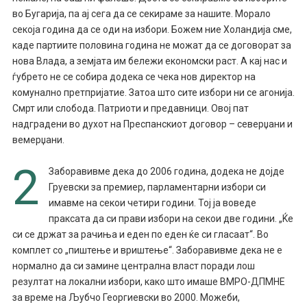
во Бугарија, па ај сега да се секираме за нашите. Морало
секоја година да се оди на избори. Божем ние Холандија сме,
каде партиите половина година не можат да се договорат за
нова Влада, а земјата им бележи економски раст. А кај нас и
ѓубрето не се собира додека се чека нов директор на
комунално претпријатие. Затоа што сите избори ни се агонија.
Смрт или слобода. Патриоти и предавници. Овој пат
надградени во духот на Преспанскиот договор – северџани и
вемерџани.
2
Заборавивме дека до 2006 година, додека не дојде
Груевски за премиер, парламентарни избори си
имавме на секои четири години. Тој ја воведе
праксата да си прави избори на секои две години. „Ќе
си се држат за рачиња и еден по еден ќе си гласаат“. Во
комплет со „пиштење и вриштење“. Заборавивме дека не е
нормално да си замине централна власт поради лош
резултат на локални избори, како што имаше ВМРО-ДПМНЕ
за време на Љубчо Георгиевски во 2000. Можеби,