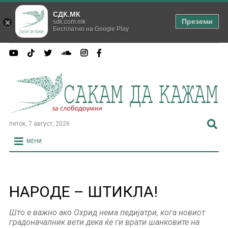
СДК.МК
Преземи
sdk.com.mk
Бесплатно на Google Play
петок, 7 август, 2026
МЕНИ
НАРОДЕ – ШТИКЛА!
Што е важно ако Охрид нема педијатри, кога новиот
градоначалник вети дека ќе ги врати шанковите на