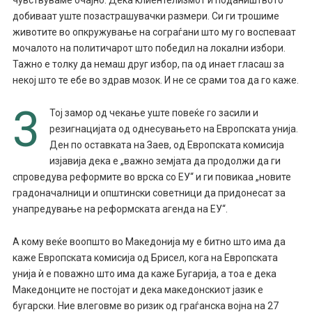
добиваат уште позастрашувачки размери. Си ги трошиме
животите во опкружување на сограѓани што му го воспеваат
мочалото на политичарот што победил на локални избори.
Тажно е толку да немаш друг избор, па од инает гласаш за
некој што те ебе во здрав мозок. И не се срами тоа да го каже.
3
Тој замор од чекање уште повеќе го засили и
резигнацијата од однесувањето на Европската унија.
Ден по оставката на Заев, од Европската комисија
изјавија дека е „важно земјата да продолжи да ги
спроведува реформите во врска со ЕУ“ и ги повикаа „новите
градоначалници и општински советници да придонесат за
унапредување на реформската агенда на ЕУ“.
А кому веќе воопшто во Македонија му е битно што има да
каже Европската комисија од Брисел, кога на Европската
унија ѝ е поважно што има да каже Бугарија, а тоа е дека
Македонците не постојат и дека македонскиот јазик е
бугарски. Ние влеговме во ризик од граѓанска војна на 27