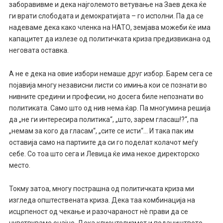
заборавивме и дека најголемото ветување на Заев дека ќе
ги врати слободата и демократијата – го исполни. Па да се
надеваме дека како членка на НАТО, земјава можеби ќе има
капацитет да излезе од политичката криза предизвикана од
неговата оставка.
А не е дека на овие избори немаше друг избор. Барем сега се
појавија многу независни листи со имиња кои се познати во
нивните средини и професии, но досега биле непознати во
политиката. Само што од нив нема ќар. Па многумина решија
да „не ги интересира политика“, „што, зарем гласаш!?“, па
„немам за кого да гласам“, „сите се исти“… И така пак им
оставија само на партиите да си го поделат колачот меѓу
себе. Со тоа што сега и Левица ќе има некое директорско
место.
Токму затоа, многу пострашна од политичката криза ми
изгледа општествената криза. Дека таа комбинација на
исцрпеност од чекање и разочараност нè прави да се
чувствуваме очајно. Дека клиентелизмот и подаништвото