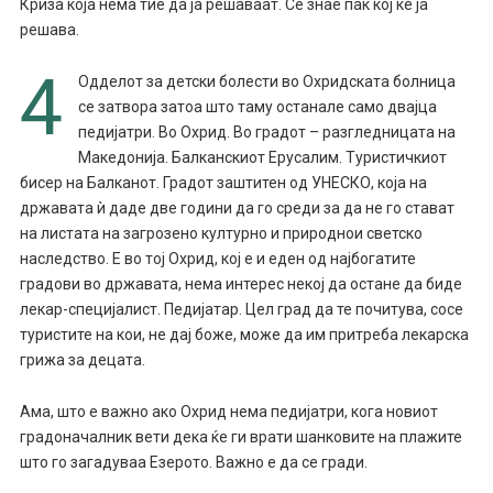
Криза која нема тие да ја решаваат. Се знае пак кој ќе ја
решава.
4
Одделот за детски болести во Охридската болница
се затвора затоа што таму останале само двајца
педијатри. Во Охрид. Во градот – разгледницата на
Македонија. Балканскиот Ерусалим. Туристичкиот
бисер на Балканот. Градот заштитен од УНЕСКО, која на
државата ѝ даде две години да го среди за да не го стават
на листата на загрозено културно и природнои светско
наследство. Е во тој Охрид, кој е и еден од најбогатите
градови во државата, нема интерес некој да остане да биде
лекар-специјалист. Педијатар. Цел град да те почитува, сосе
туристите на кои, не дај боже, може да им притреба лекарска
грижа за децата.
Ама, што е важно ако Охрид нема педијатри, кога новиот
градоначалник вети дека ќе ги врати шанковите на плажите
што го загадуваа Езерото. Важно е да се гради.