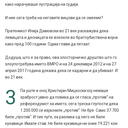
како нарачуваше лустрација на судија.
И ние сега треба на неговите вицови да се смееме?
Пратеникот Илија Димовски во 21 век раскажува дека
левицата и десницата ќе влезеле во братоубиствена војна
како пред 100 години. Одма глави да летаат.
Додуша, што е за право, ова злосторничко друштво што го
злоупотребува името ВМРО и на 24 декември 2012 и на 27
април 2017 година докажа дека се кадарни и да убиваат. И
во 21 век.
3
Па уште и оној Христијан Мицкоски кој немаше
храброст јавно да повика да се гласа „против“ на
референдумот за името, сега треска глупости дека
1.200.000 се изјасниле „против“. Не бре. Само 37.700
биле „против“. И тие луѓе, за разлика од него не биле
кукавици. Имале став. Не биле кукавици ни оние 19.221 кои