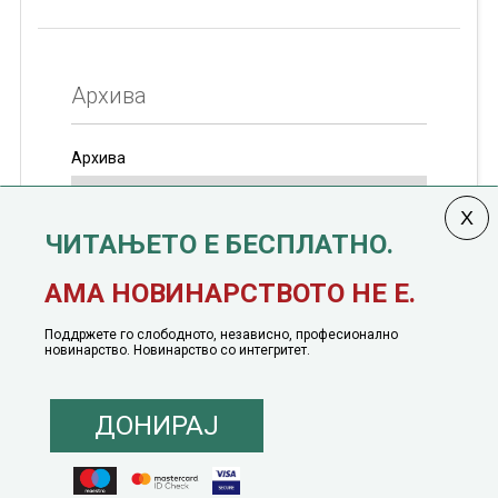
Архива
Архива
ЧИТАЊЕТО Е БЕСПЛАТНО.
Колумната
САКАМ ДА КАЖАМ
излегува од 12
АМА НОВИНАРСТВОТО НЕ Е.
јануари, 1991 година
Поддржете го слободното, независно, професионално
новинарство. Новинарство со интегритет.
ДОНИРАЈ
© 2016 - 2026 Сакам Да Кажам. Сите права задржани |
Маркетинг
понуда
|
Понуда за политичко рекламирање
|
Политика на приватност
|
Политика на инклузија
|
Кодекс на однесување