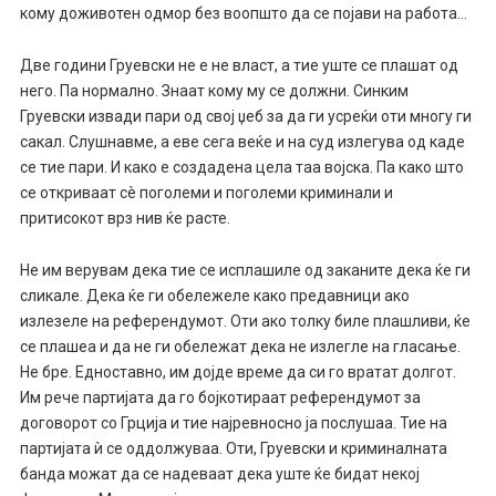
кому доживотен одмор без воопшто да се појави на работа…
Две години Груевски не е не власт, а тие уште се плашат од
него. Па нормално. Знаат кому му се должни. Синким
Груевски извади пари од свој џеб за да ги усреќи оти многу ги
сакал. Слушнавме, а еве сега веќе и на суд излегува од каде
се тие пари. И како е создадена цела таа војска. Па како што
се откриваат сè поголеми и поголеми криминали и
притисокот врз нив ќе расте.
Не им верувам дека тие се исплашиле од заканите дека ќе ги
сликале. Дека ќе ги обележеле како предавници ако
излезеле на референдумот. Оти ако толку биле плашливи, ќе
се плашеа и да не ги обележат дека не излегле на гласање.
Не бре. Едноставно, им дојде време да си го вратат долгот.
Им рече партијата да го бојкотираат референдумот за
договорот со Грција и тие најревносно ја послушаа. Тие на
партијата ѝ се оддолжуваа. Оти, Груевски и криминалната
банда можат да се надеваат дека уште ќе бидат некој