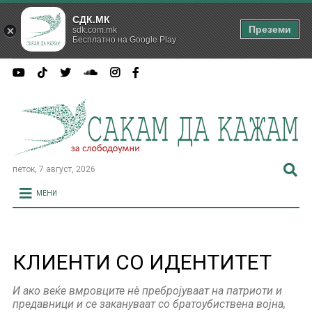
СДК.МК
Преземи
sdk.com.mk
Бесплатно на Google Play
петок, 7 август, 2026
МЕНИ
КЛИЕНТИ СО ИДЕНТИТЕТ
И ако веќе вмровците нè пребројуваат на патриоти и
предавници и се закануваат со братоубиствена војна,