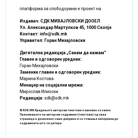
платформа за слободоумни е проект на
Издавач: СДК МИХАЈЛОВСКИ ДООЕЛ
Ул. Александар Мартулков 45, 1000 Скопје
Контакт:
info@sdk.mk
Управител: Горан Михајловски
Дигитална редакција „Сакам да кажам“
Главен и одговорен уредник:
Горан Михајловски
Заменик главен и одговорен уредник:
Марина Костова
Менаџер на социјални мрежи:
Мирослав Илиоски
Редакцијa:
sdk@sdk.mk
©SDK.MK Крадењето авторски текстови е казниво со закон.
Преземањето на авторски содржини (текстови) од оваа
страница е дозволено само делумно и со ставање хиперлинк до
содржината што се цитира