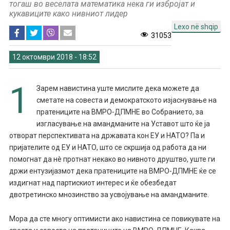
тогаш во веселата математика нека ги избројат и
кукавиците како нивниот лидер
Lexo në shqip
31053
12 октомври 2018 - 18:52
1
Зарем навистина уште мислите дека можете да
сметате на совеста и демократското изјаснување на
пратениците на ВМРО-ДПМНЕ во Собранието, за
изгласување на амандманите на Уставот што ќе ја
отворат перспективата на државата кон ЕУ и НАТО? Па и
пријателите од ЕУ и НАТО, што се скршија од работа да ни
помогнат да нè протнат некако во нивното друштво, уште ги
држи ентузијазмот дека пратениците на ВМРО-ДПМНЕ ќе се
издигнат над партискиот интерес и ќе обезбедат
двотретинско мнозинство за усвојување на амандманите.
Мора да сте многу оптимисти ако навистина се повикувате на