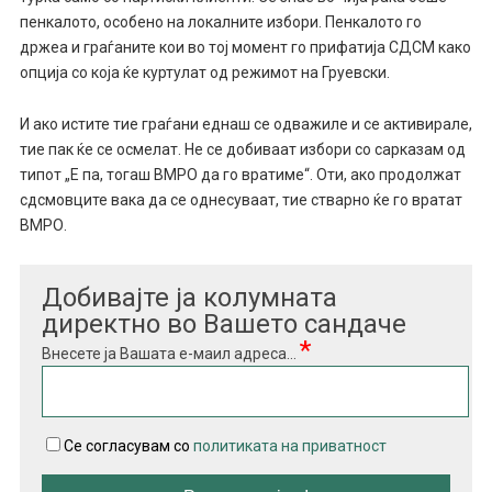
пенкалото, особено на локалните избори. Пенкалото го
држеа и граѓаните кои во тој момент го прифатија СДСМ како
опција со која ќе куртулат од режимот на Груевски.
И ако истите тие граѓани еднаш се одважиле и се активирале,
тие пак ќе се осмелат. Не се добиваат избори со сарказам од
типот „Е па, тогаш ВМРО да го вратиме“. Оти, ако продолжат
сдсмовците вака да се однесуваат, тие стварно ќе го вратат
ВМРО.
Добивајте ја колумната
директно во Вашето сандаче
*
Внесете ја Вашата е-маил адреса...
Се согласувам со
политиката на приватност