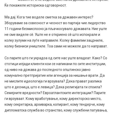
Ќе покажеле историска одговорност.
Ма дај. Кога тие воделе сметка за државен интерес?
Зборуваме за совесност и чесност во партија чие лидерство
11 години безмислосно ја пљачкосувало државата. Ние уште
не сме виделе сè. Уште не е откриено сè што испокрале и
колку зулуми на луѓе направиле. Колку фамилии зацрниле,
колку бизниси уништиле. Тоа сами не можеле да го направат.
Со парите што ги украдоа од сите нас уште владеат. Како? Со
стотици илјади клиенти кои се напикани по сите институции,
од ниво на држава до последното општинско јавно
комунално претпријатие или агенција за нишање врати. Да
не мислите идеологија ги врзувала? Дека прават разлика
што е десница, што е левица? Дека религијата ги споила?
Семејните вредности? Евроатлантските интеграции? Парите
ги врзуваат. Кому вработување, кому директорско место,
кому секретарка, архиварка, копирант, кому тендерче, кому
дипломатска служба во странство, кому службени патувања,