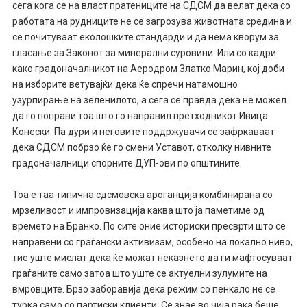
сега кога се на власт пратениците на СДСМ да велат дека со
работата на рудниците не се загрозува животната средина и
се почитуваат еколошките стандарди и да нема кворум за
гласање за Законот за минерални суровини. Или со кадри
како градоначалникот на Аеродром Златко Марин, кој доби
на изборите ветувајќи дека ќе спречи натамошно
узурпирање на зеленилото, а сега се правда дека не можел
да го поправи тоа што го направил претходникот Ивица
Конески. Па дури и неговите поддржувачи се зафркаваат
дека СДСМ побрзо ќе го смени Уставот, отколку нивните
градоначалници спорните ДУП-ови по општините.
Тоа е таа типична сдсмовска ароганција комбинирана со
мрзеливост и импровизација каква што ја паметиме од
времето на Бранко. По сите оние историски пресврти што се
направени со граѓански активизам, особено на локално ниво,
тие уште мислат дека ќе можат неказнето да ги мафтосуваат
граѓаните само затоа што уште се актуелни зулумите на
вмровците. Брзо заборавија дека режим со пенкало не се
турка само со партиски клиенти. Се знае во чија рака беше