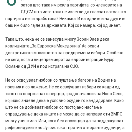
затоа што така им рекла партијата, со членовите на
СДСМ што исто така не излегле да гласаат затоа што
партијата не ги вработила? Никаква. И на едните и на другите
баш им било гајле за државата. Кој со намера, кој од инает.
Така што, нека не се занесува многу Зоран Заев дека
коалицијата „За Европска Македонија“ ќе освои
двотретинско мнозинство на предвремени избори. Особено
не сега, кога и вицепремиерот за евроинтеграции Бујар
Османи од ДУИ е под истрага на СЈО.
Не се освојуваат избори со пуштање багери на Водно на
празник и со лажење. Не се освојуваат избори со кадри од
типот на оној познат шверцер, градоначалник на Ново Село,
кој иако знаеле дека е условно осуден го кандидирале. Како
што не се добиваат избори со постојано наоѓање
оправдување дека ништо не може да се направи оти ВМРО
многу уништило. Или, кога беа опозиција да ги поддржуваат
референдумите во Југоистокот против отворање рудници, а