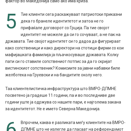
фактор во Македонија само ако има криза.
5
Тие клиенти сега раскажуваат патриотски приказни
дека го бранеле идентитетот и затоа не го
прифаќале договорот со Грција. Па тие својот
идентитет не можеле да си го сочуваат, а не пак на
државата. Тие својот идентитет си го дадоа да фигурираат
како сопственици и како директори на стотици фирми со кои
мафијашката фамилија ја пљачкосуваше државата. Колку
пати си го ставиле сопствениот потпис за да го скријат
вистинскиот сопственик? Комисиите за јавни набавки биле
желботека на Груевски и на бандитите околу него.
Таа клиентелистичка инфраструктура што ВМРО-ДПМНЕ
посветено ја градеше 11 години, па и во последниве две
години уште ја одржува со нашите пари, е најголема закана
за идентитетот. Не е името Северна Македонија.
6
Впрочем, каква е разликата меѓу клиентите на ВМРО-
ДПМНЕ што не излегле да гласаат на референдумот