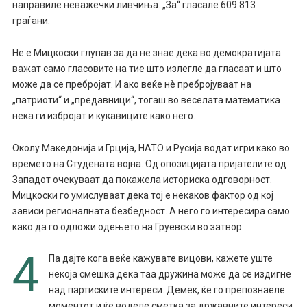
направиле неважечки ливчиња. „За“ гласале 609.813
граѓани.
Не е Мицкоски глупав за да не знае дека во демократијата
важат само гласовите на тие што излегле да гласаат и што
може да се пребројат. И ако веќе нè пребројуваат на
„патриоти“ и „предавници“, тогаш во веселата математика
нека ги избројат и кукавиците како него.
Околу Македонија и Грција, НАТО и Русија водат игри како во
времето на Студената војна. Од опозицијата пријателите од
Западот очекуваат да покажела историска одговорност.
Мицкоски го умислуваат дека тој е некаков фактор од кој
зависи регионалната безбедност. А него го интересира само
како да го одложи одењето на Груевски во затвор.
4
Па дајте кога веќе кажувате вицови, кажете уште
некоја смешка дека таа дружина може да се издигне
над партиските интереси. Демек, ќе го препознаеле
моментот и ќе воделе сметка за државните интереси.