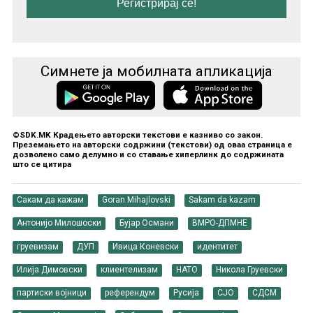
Симнете ја мобилната апликација
©SDK.MK Крадењето авторски текстови е казниво со закон.
Преземањето на авторски содржини (текстови) од оваа страница е
дозволено само делумно и со ставање хиперлинк до содржината
што се цитира
Сакам да кажам
Goran Mihajlovski
Sakam da kazam
Антонијо Милошоски
Бујар Османи
ВМРО-ДПМНЕ
груевизам
ДУП
Ивица Коневски
идентитет
Илија Димовски
клиентелизам
НАТО
Никола Груевски
партиски војници
референдум
Русија
СЈО
СДСМ