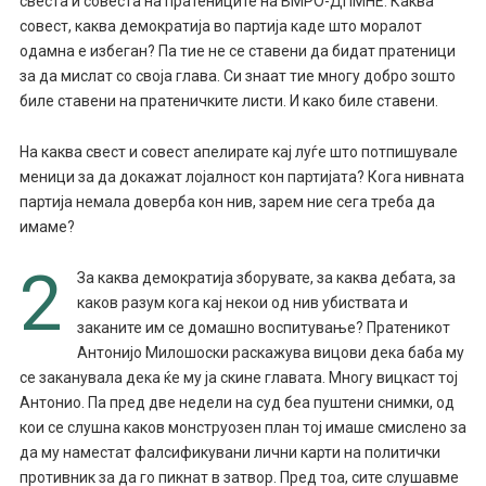
свеста и совеста на пратениците на ВМРО-ДПМНЕ. Каква
совест, каква демократија во партија каде што моралот
одамна е избеган? Па тие не се ставени да бидат пратеници
за да мислат со своја глава. Си знаат тие многу добро зошто
биле ставени на пратеничките листи. И како биле ставени.
На каква свест и совест апелирате кај луѓе што потпишувале
меници за да докажат лојалност кон партијата? Кога нивната
партија немала доверба кон нив, зарем ние сега треба да
имаме?
2
За каква демократија зборувате, за каква дебата, за
каков разум кога кај некои од нив убиствата и
заканите им се домашно воспитување? Пратеникот
Антонијо Милошоски раскажува вицови дека баба му
се заканувала дека ќе му ја скине главата. Многу вицкаст тој
Антонио. Па пред две недели на суд беа пуштени снимки, од
кои се слушна каков монструозен план тој имаше смислено за
да му наместат фалсификувани лични карти на политички
противник за да го пикнат в затвор. Пред тоа, сите слушавме