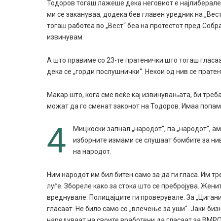
Тодоров тогаш лажеше дека неговиот е најлиберален 
ми се закануваа, додека бев главен уредник на „Вест
тогаш работеа во „Вест“ беа на протестот пред Собра
извинувам.
А што правиме со 23-те пратенички што тогаш гласа
дека се „горди послушнички“. Некои од нив се пратен
Макар што, кога сме веќе кај извинувањата, би треб
можат да го сменат законот на Тодоров. Имаа попам
4
Мицкоски запнал „народот“, па „народот“, ам
изборните измами се слушаат бомбите за ни
на народот.
Ним народот им бил битен само за да ги гласа. Им тр
луѓе. Збореле како за стока што се пребројува. Жени
вреднувале. Полицајците ги проверувале. За „Цигани
гласаат. Не било само со „влечење за уши“. Јаки би
наредуваат на своите вработени да гласаат за ВМ