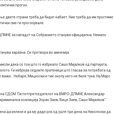
олитички прогон.
ање двете страни треба да бидат кабает. Ние треба да им простиме
итички сме ги прогонувале.
О-ДПМНЕ за нападот на Собранието станува официјална. Немало
анува заразна. Се претвора во амнезија.
исли дека со тоа што го избркало Сашо Мијалков од партијата,
 злото. Ги избркаа седумте пратеници што гласаа за потребата од
не важи… Небаре, Мицкоски и тие околу него не биле тука. На Марс
пија на СДСМ. Па потпретседателот на ВМРО-ДПМНЕ Александар
криминална коалиција Зоран Заев, Вице Заев, Сашо Мијалков“.
ена да излезе и да му даде рок од уште три дена на Николоски да