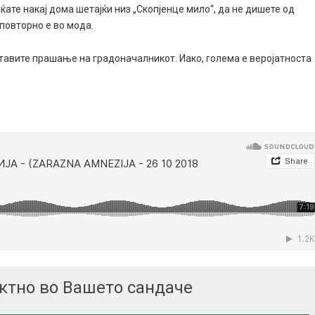
аќате накај дома шетајќи низ „Скопјенце мило“, да не дишете од
повторно е во мода.
ставите прашање на градоначалникот. Иако, голема е веројатноста
ектно во Вашето сандаче