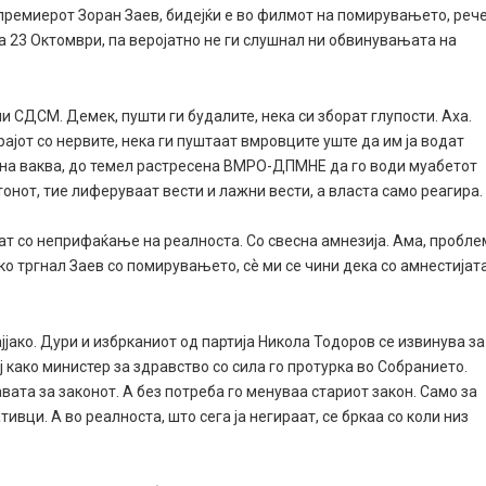
премиерот Зоран Заев, бидејќи е во филмот на помирувањето, реч
а 23 Октомври, па веројатно не ги слушнал ни обвинувањата на
и СДСМ. Демек, пушти ги будалите, нека си зборат глупости. Аха.
крајот со нервите, нека ги пуштаат вмровците уште да им ја водат
една ваква, до темел растресена ВМРО-ДПМНЕ да го води муабетот
 тонот, тие лиферуваат вести и лажни вести, а власта само реагира.
т со неприфаќање на реалноста. Со свесна амнезија. Ама, пробле
ако тргнал Заев со помирувањето, сѐ ми се чини дека со амнестијат
ако. Дури и избрканиот од партија Никола Тодоров се извинува за
ој како министер за здравство со сила го протурка во Собранието.
та за законот. А без потреба го менуваа стариот закон. Само за
вци. А во реалноста, што сега ја негираат, се бркаа со коли низ