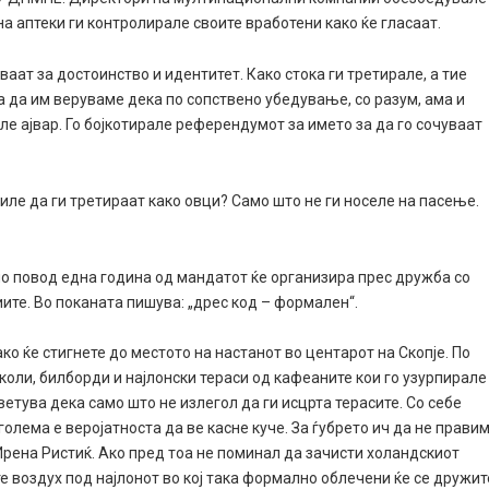
а аптеки ги контролирале своите вработени како ќе гласаат.
уваат за достоинство и идентитет. Како стока ги третирале, а тие
ба да им веруваме дека по сопствено убедување, со разум, ама и
ле ајвар. Го бојкотирале референдумот за името за да го сочуваат
иле да ги третираат како овци? Само што не ги носеле на пасење.
по повод една година од мандатот ќе организира прес дружба со
ите. Во поканата пишува: „дрес код – формален“.
како ќе стигнете до местото на настанот во центарот на Скопје. По
коли, билборди и најлонски тераси од кафеаните кои го узурпирале
ветува дека само што не излегол да ги исцрта терасите. Со себе
голема е веројатноста да ве касне куче. За ѓубрето ич да не прави
Ирена Ристиќ. Ако пред тоа не поминал да зачисти холандскиот
те воздух под најлонот во кој така формално облечени ќе се дружит