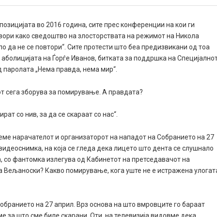
позицијата во 2016 година, сите прес конференции на кои ги
вори како сведоштво на злосторствата на режимот на Никола
ло да не се повтори“. Сите протести што беа предизвикани од тоа
 аболицијата на Ѓорѓе Иванов, битката за поддршка на Специјално
д паролата „Нема правда, нема мир“.
т сега зборува за помирување. А правдата?
рат со нив, за да се скараат со нас“.
еме нарачателот и организаторот на нападот на Собранието на 27
видеоснимка, на која се гледа дека лицето што дента се слушнало
а, со фантомка излегува од Кабинетот на претседавачот на
на Вељаноски? Какво помирување, кога уште не е истражена улогат
Собранието на 27 април. Врз основа на што вмровците го бараат
 за што сме биле скарани. Оти, на телевизија видовме дека