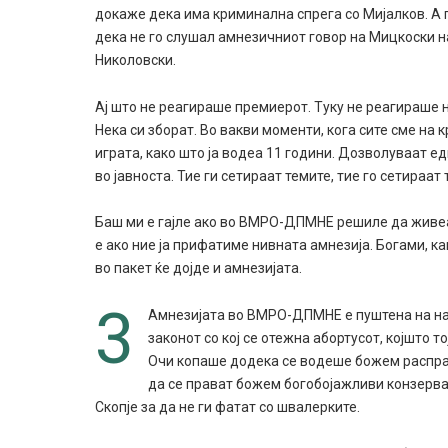
докаже дека има криминална спрега со Мијалков. А 
дека не го слушал амнезичниот говор на Мицкоски н
Николовски.
Ај што не реагираше премиерот. Туку не реагираше н
Нека си зборат. Во вакви моменти, кога сите сме на 
играта, како што ја водеа 11 години. Дозволуваат 
во јавноста. Тие ги сетираат темите, тие го сетираат
Баш ми е гајле ако во ВМРО-ДПМНЕ решиле да живеа
е ако ние ја прифатиме нивната амнезија. Богами, к
во пакет ќе дојде и амнезијата.
3
Амнезијата во ВМРО-ДПМНЕ е пуштена на најј
законот со кој се отежна абортусот, којшто т
Очи копаше додека се водеше божем расправа
да се прават божем богобојажливи конзервати
Скопје за да не ги фатат со швалерките.