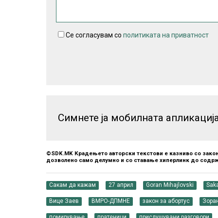
Се согласувам со
политиката на приватност
Симнете ја мобилната апликациј
©SDK.MK Крадењето авторски текстови е казниво со закон
дозволено само делумно и со ставање хиперлинк до содрж
Сакам да кажам
27 април
Goran Mihajlovski
Sak
Вице Заев
ВМРО-ДПМНЕ
закон за абортус
Зора
помирување
пратеници
прислушувани разговори