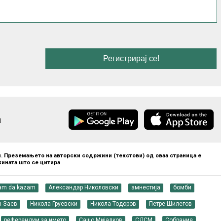
а
. Преземањето на авторски содржини (текстови) од оваа страница е
ината што се цитира
am da kazam
Александар Николовски
амнестија
бомби
н Заев
Никола Груевски
Никола Тодоров
Петре Шилегов
референдум за името
Сашо Мијалков
СДСМ
Собрание