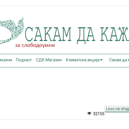
иказни
Подкаст
СДК Магазин
Климатска акција
Сакам да
Lexo në shqi
32155