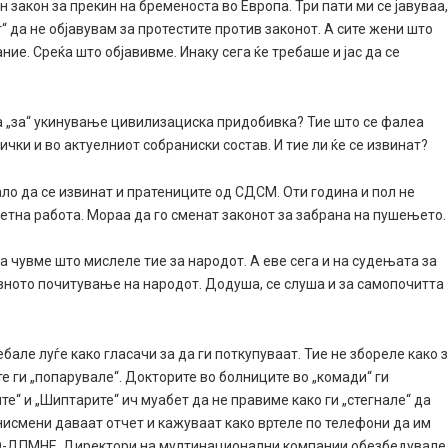
закон за прекин на бременоста во Европа. Три пати ми се јавуваа
“ да не објавувам за протестите против законот. А сите жени што
ние. Среќа што објавивме. Инаку сега ќе требаше и јас да се
а „за“ укинување цивилизациска придобивка? Тие што се фалеа
ички и во актуелниот собраниски состав. И тие ли ќе се извинат?
ало да се извинат и пратениците од СДСМ. Оти година и пол не
етна работа. Мораа да го сменат законот за забрана на пушењето.
а чувме што мислеле тие за народот. А еве сега и на судењата за
вното почитување на народот. Додуша, се слуша и за самопочитта
ебале луѓе како гласачи за да ги поткупуваат. Тие не збореле како 
те ги „попарувале“. Докторите во болниците во „комади“ ги
те“ и „Шиптарите“ ич муабет да не правиме како ги „стегнале“ да
знисмени даваат отчет и кажуваат како вртеле по телефони да им
РО-ДПМНЕ. Директори на мултинационални компании обезбедувале