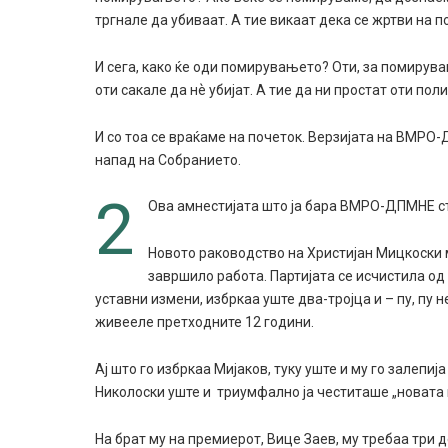
тргнале да убиваат. А тие викаат дека се жртви на п
И сега, како ќе оди помирувањето? Оти, за помирув
оти сакале да нѐ убијат. А тие да ни простат оти пол
И со тоа се враќаме на почеток. Верзијата на ВМР
напад на Собранието.
2
Ова амнестијата што ја бара ВМРО-ДПМНЕ ст
Новото раководство на Христијан Мицкоски м
завршило работа. Партијата се исчистила од
уставни измени, избркаа уште два-тројца и – пу, пу 
живееле претходните 12 години.
Ај што го избркаа Мијаков, туку уште и му го зале
Николоски уште и триумфално ја честиташе „новата 
На брат му на премиерот, Вице Заев, му требаа три д